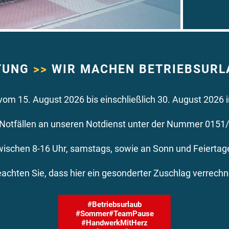
TUNG
>>
WIR MACHEN BETRIEBSUR
vom 15. August 2026 bis einschließlich 30. August 202
otfällen an unseren Notdienst unter der Nummer 0151/5
wischen 8-16 Uhr, samstags, sowie an Sonn und Feiertag
eachten Sie, dass hier ein gesonderter Zuschlag verrechn
#Betriebsurlaub
#Sommer#TeamPause
#HandwerkMitHerz