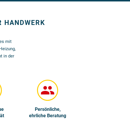
ER HANDWERK
es mit
Heizung,
t in der
ue
Persönliche,
ät
ehrliche Beratung